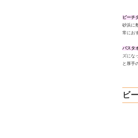
ビーチ
砂浜に
常にお
バスタ
ズにな
と厚手
ビ